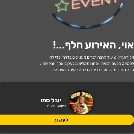
לעקוב
אוי, האירוע חלף...
!
האירוע חלף
אל דאגה! יש עוד הרבה דברים מעניינים בדרך! כדי לא
יובל סמו
לפספס בפעם הבאה, אנחנו ממליצים לעקוב אחרי יובל סמו ,
ככה תמיד תהיו מעודכנים לגבי האירועים הבאים שלו.
21:30 | 25.07
מתי?
שוהם
•
המרכז לאומנויות הבמה שוהם
איפה?
יובל סמו
Yuval Semo
164 ₪
כמה עולה?
לעקוב