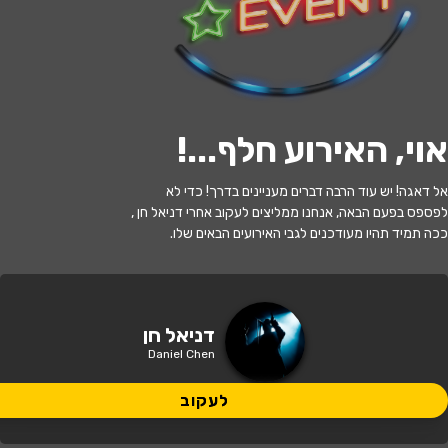
לעקוב
אוי, האירוע חלף...
!
האירוע חלף
אל דאגה! יש עוד הרבה דברים מעניינים בדרך! כדי לא
דניאל חן - בדיקת חומרים
לפספס בפעם הבאה, אנחנו ממליצים לעקוב אחרי דניאל חן ,
ככה תמיד תהיו מעודכנים לגבי האירועים הבאים שלו.
21:30 | 10.06
מתי?
תל אביב
•
סטנד אפ פקטורי - ת"א
איפה?
דניאל חן
Daniel Chen
95 ₪
כמה עולה?
לעקוב