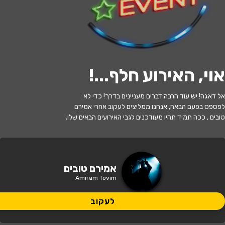
לעקוב
אוי, האירוע חלף...
!
האירוע חלף
אל דאגה! יש עוד הרבה דברים מעניינים בדרך! כדי לא
אמירם טובים
לפספס בפעם הבאה, אנחנו ממליצים לעקוב אחרי אמירם
טובים , ככה תמיד תהיו מעודכנים לגבי האירועים הבאים שלו.
21:30 | 04.07
מתי?
ראש העין
•
אולם סימפוניה ראש העין
איפה?
אמירם טובים
Amiram Tovim
149 ₪
כמה עולה?
לעקוב