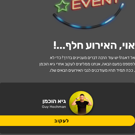
לעקוב
האירוע חלף
אוי, האירוע חלף...
!
גיא הוכמן - קצין חיוך ראשי - בתאטרון
אל דאגה! יש עוד הרבה דברים מעניינים בדרך! כדי לא
הבית גולדה
לפספס בפעם הבאה, אנחנו ממליצים לעקוב אחרי גיא הוכמן
, ככה תמיד תהיו מעודכנים לגבי האירועים הבאים שלו.
21:30 | 06.06
מתי?
פתח תקווה
•
תאטרון הבית גולדה
איפה?
גיא הוכמן
Guy Hochman
129 ₪
כמה עולה?
לעקוב