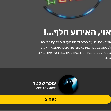
לעקוב
אוי, האירוע חלף...
!
האירוע חלף
אל דאגה! יש עוד הרבה דברים מעניינים בדרך! כדי לא
לפספס בפעם הבאה, אנחנו ממליצים לעקוב אחרי עופר
עפר שכטר במופע סטנדאפ
שכטר , ככה תמיד תהיו מעודכנים לגבי האירועים הבאים
שלו.
20:00 | 13.06
מתי?
תל אביב
•
סטנד אפ פקטורי - ת"א
איפה?
עופר שכטר
Ofer Shechter
69 ₪
כמה עולה?
לעקוב