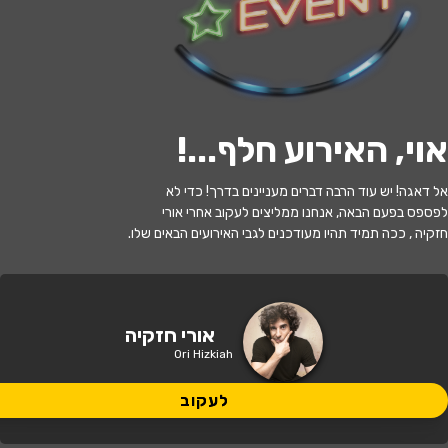
לעקוב
אוי, האירוע חלף...
!
האירוע חלף
אל דאגה! יש עוד הרבה דברים מעניינים בדרך! כדי לא
אורי חזקיה - סטנדאפ
לפספס בפעם הבאה, אנחנו ממליצים לעקוב אחרי אורי
חזקיה , ככה תמיד תהיו מעודכנים לגבי האירועים הבאים שלו.
21:30 | 25.07
מתי?
גני תקווה
•
מרכז הבמה גני תקווה
איפה?
אורי חזקיה
Ori Hizkiah
149 ₪
כמה עולה?
לעקוב