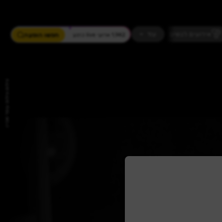
ים
מחזמר
חזנות
כדורגל
עוד
חפשו הופעה
1,942 ארועי live כרגע
צילום: צילום: עומר שטיין