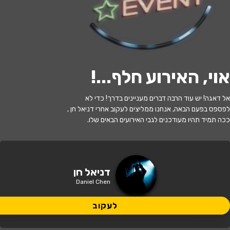
לעקוב
אוי, האירוע חלף...
!
האירוע חלף
אל דאגה! יש עוד הרבה דברים מעניינים בדרך! כדי לא
דניאל חן - בדיקת חומרים
לפספס בפעם הבאה, אנחנו ממליצים לעקוב אחרי דניאל חן ,
ככה תמיד תהיו מעודכנים לגבי האירועים הבאים שלו.
21:30 | 27.10
מתי?
תל אביב
•
סטנד אפ פקטורי - ת"א
איפה?
דניאל חן
Daniel Chen
95 ₪
כמה עולה?
לעקוב