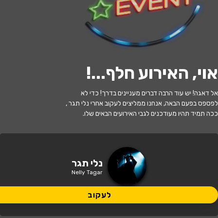
לעקוב
אוי, האירוע חלף...
!
האירוע חלף
אל דאגה! יש עוד הרבה דברים מעניינים בדרך! כדי לא
נלי תגר עושה סטנדאפ
לפספס בפעם הבאה, אנחנו ממליצים לעקוב אחרי נלי תגר ,
ככה תמיד תהיו מעודכנים לגבי האירועים הבאים שלו.
21:00 | 18.12
מתי?
הוד השרון
•
אולם מופת אלומה - הוד
נלי תגר
איפה?
השרון
Nelly Tagar
95 ₪
לעקוב
כמה עולה?