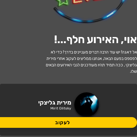
לעקוב
אוי, האירוע חלף...
!
האירוע חלף
אל דאגה! יש עוד הרבה דברים מעניינים בדרך! כדי לא
סטאנדאפ של מירית גליצקי מוגזמת
לפספס בפעם הבאה, אנחנו ממליצים לעקוב אחרי מירית
בתאטרון הבית גולדה
גליצקי , ככה תמיד תהיו מעודכנים לגבי האירועים הבאים
שלו.
21:00 | 12.11
מתי?
פתח תקווה
•
תאטרון הבית גולדה
איפה?
מירית גליצקי
Mirit Glitsky
60 ₪
כמה עולה?
לעקוב