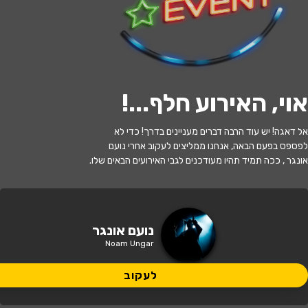
לעקוב
אוי, האירוע חלף...
!
האירוע חלף
אל דאגה! יש עוד הרבה דברים מעניינים בדרך! כדי לא
נועם אונגר
לפספס בפעם הבאה, אנחנו ממליצים לעקוב אחרי נועם
אונגר , ככה תמיד תהיו מעודכנים לגבי האירועים הבאים שלו.
21:30 | 15.11
מתי?
נתניה
•
אודטוריום ע״ש אריק איינשטיין
נועם אונגר
איפה?
נתניה
Noam Ungar
125 ₪
לעקוב
כמה עולה?