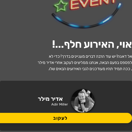
לעקוב
אוי, האירוע חלף...
!
האירוע חלף
אל דאגה! יש עוד הרבה דברים מעניינים בדרך! כדי לא
רוח במדבר- יום האישה 2026
לפספס בפעם הבאה, אנחנו ממליצים לעקוב אחרי אדיר מילר
, ככה תמיד תהיו מעודכנים לגבי האירועים הבאים שלו.
20:00 | 09.07
מתי?
מעלה אדומים
•
היכל התרבות מעלה
אדיר מילר
איפה?
אדומים
Adir Miller
99 ₪
לעקוב
כמה עולה?