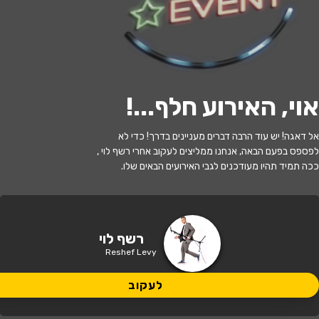
לעקוב
אוי, האירוע חלף...
!
האירוע חלף
אל דאגה! יש עוד הרבה דברים מעניינים בדרך! כדי לא
רשף לוי
לפספס בפעם הבאה, אנחנו ממליצים לעקוב אחרי רשף לוי ,
ככה תמיד תהיו מעודכנים לגבי האירועים הבאים שלו.
21:30 | 18.10
מתי?
נתניה
•
היכל התרבות ספי ריבלין
איפה?
רשף לוי
Reshef Levy
159 ₪
כמה עולה?
לעקוב