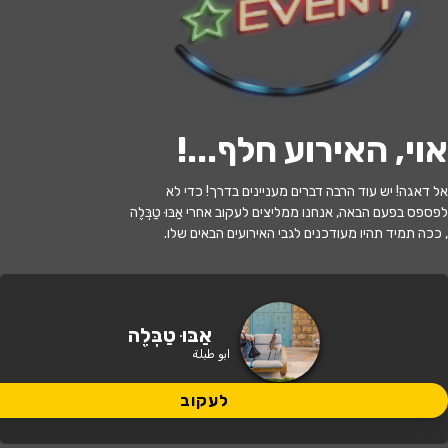
לעקוב
האירוע חלף
אוי, האירוע חלף...
!
אבו טבלה וחברים- המופע שיהפוך לכם את
אל דאגה! יש עוד הרבה דברים מעניינים בדרך! כדי לא
הראס!
לפספס בפעם הבאה, אנחנו ממליצים לעקוב אחרי אַבּוּ טַבְּלֶה
, ככה תמיד תהיו מעודכנים לגבי האירועים הבאים שלו.
20:30 | 25.06
מתי?
כפר סבא
•
הוט סינמה אושילנד כפר
אַבּוּ טַבְּלֶה
איפה?
סבא
ابو طبلة
לעקוב