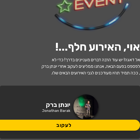
לעקוב
אוי, האירוע חלף...
!
האירוע חלף
אל דאגה! יש עוד הרבה דברים מעניינים בדרך! כדי לא
אבאל'ה - יונתן ברק
לפספס בפעם הבאה, אנחנו ממליצים לעקוב אחרי יונתן ברק
, ככה תמיד תהיו מעודכנים לגבי האירועים הבאים שלו.
21:00 | 23.10
מתי?
אשקלון
•
היכל התרבות אשקלון
איפה?
יונתן ברק
Jonathan Barak
135 ₪
כמה עולה?
לעקוב