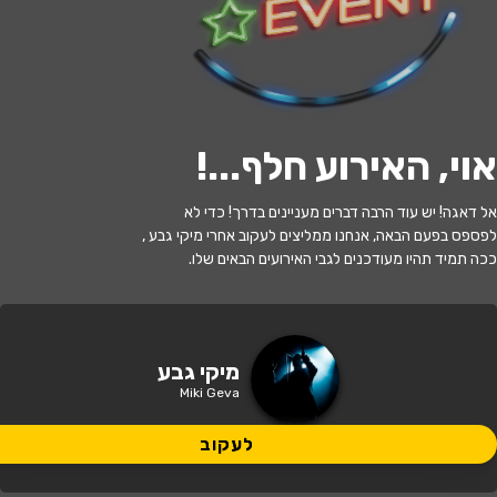
לעקוב
אוי, האירוע חלף...
!
האירוע חלף
אל דאגה! יש עוד הרבה דברים מעניינים בדרך! כדי לא
מיקי גבע
לפספס בפעם הבאה, אנחנו ממליצים לעקוב אחרי מיקי גבע ,
ככה תמיד תהיו מעודכנים לגבי האירועים הבאים שלו.
21:00 | 28.07
מתי?
גבעתיים
•
תיאטרון גבעתיים
איפה?
מיקי גבע
Miki Geva
129 ₪
כמה עולה?
לעקוב