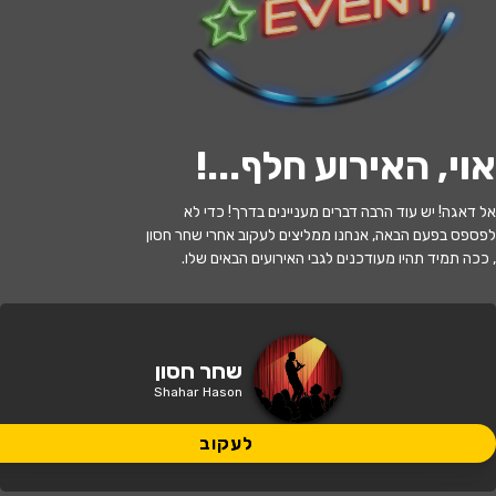
לעקוב
אוי, האירוע חלף...
!
אזל המלאי
אל דאגה! יש עוד הרבה דברים מעניינים בדרך! כדי לא
שחר חסון בהופעת סטנד אפ
לפספס בפעם הבאה, אנחנו ממליצים לעקוב אחרי שחר חסון
, ככה תמיד תהיו מעודכנים לגבי האירועים הבאים שלו.
21:30 | 04.09
מתי?
פתח תקווה
•
היכל התרבות פתח תקווה
איפה?
שחר חסון
Shahar Hason
146 ₪
כמה עולה?
לעקוב