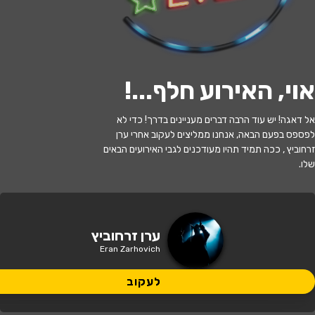
לעקוב
אוי, האירוע חלף...
!
האירוע חלף
אל דאגה! יש עוד הרבה דברים מעניינים בדרך! כדי לא
לפספס בפעם הבאה, אנחנו ממליצים לעקוב אחרי ערן
ערן זרחוביץ
זרחוביץ , ככה תמיד תהיו מעודכנים לגבי האירועים הבאים
שלו.
21:30 | 13.09
מתי?
פרדס חנה כרכור
•
מרכז אומנויות הבמה
ערן זרחוביץ
איפה?
פרדס חנה(מתנס פרדס חנה)
Eran Zarhovich
149 ₪
לעקוב
כמה עולה?