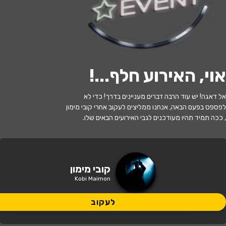
לעקוב
אוי, האירוע חלף...
!
האירוע חלף
אל דאגה! יש עוד הרבה דברים מעניינים בדרך! כדי לא
קובי מימון
לפספס בפעם הבאה, אנחנו ממליצים לעקוב אחרי קובי מימון
, ככה תמיד תהיו מעודכנים לגבי האירועים הבאים שלו.
22:30 | 30.10
מתי?
אנטיב 5, אילת
איפה?
קובי מימון
Kobi Maimon
לעקוב