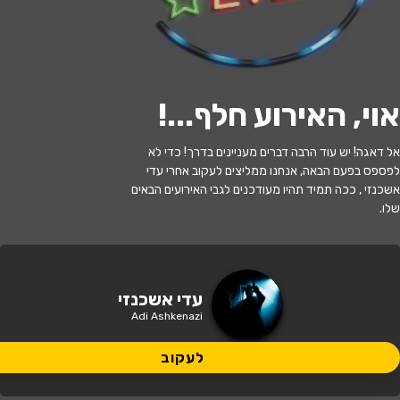
לעקוב
אוי, האירוע חלף...
!
האירוע חלף
אל דאגה! יש עוד הרבה דברים מעניינים בדרך! כדי לא
לפספס בפעם הבאה, אנחנו ממליצים לעקוב אחרי עדי
עדי אשכנזי
אשכנזי , ככה תמיד תהיו מעודכנים לגבי האירועים הבאים
שלו.
20:30 | 01.06
מתי?
באר שבע
•
המשכן לאמנויות הבמה באר
עדי אשכנזי
איפה?
שבע
Adi Ashkenazi
150 ₪
לעקוב
כמה עולה?