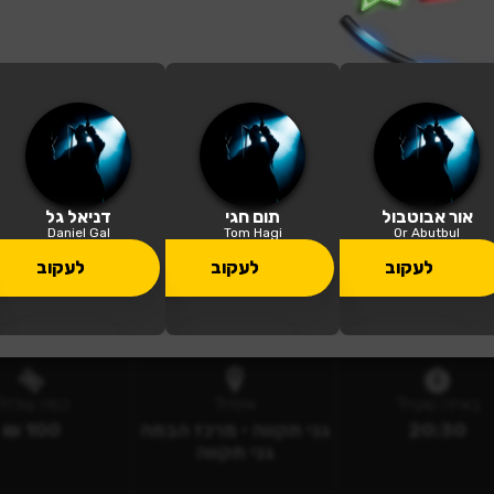
אור אבוטבול
תום חגי
דניאל גל
Daniel Gal
Tom Hagi
Or Abutbul
לעקוב
לעקוב
לעקוב
תיאטרון בית לסין