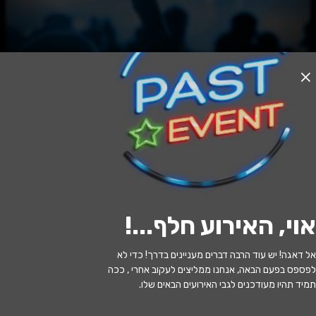
האירוע חלף
נישואים גרעיניים קומדיה זוגית פרועה
ומצחיקה לט"ו באב במרכז לתרבות ע"ש
עופרה חזה
20:00 | 29.07
מתי?
אוי, האירוע חלף...
!
פתח תקווה
•
מרכז תרבות ע"ש עופרה
איפה?
חזה
אל דאגה! יש עוד הרבה דברים מעניינים בדרך! כדי לא
לפספס בפעם הבאה, אנחנו ממליצים לעקוב אחרי , ככה
40 ₪
כמה עולה?
תמיד תהיו מעודכנים לגבי האירועים הבאים שלו.