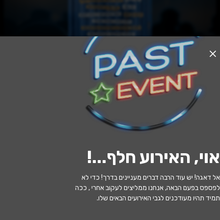
אזל המלאי
המאסטר (אלוף הבונים שלי)
20:30 | 14.06
מתי?
אוי, האירוע חלף...
!
חיפה
•
תיאטרון חיפה
איפה?
אל דאגה! יש עוד הרבה דברים מעניינים בדרך! כדי לא
129 ₪ - 75 ₪
כמה עולה?
לפספס בפעם הבאה, אנחנו ממליצים לעקוב אחרי , ככה
תמיד תהיו מעודכנים לגבי האירועים הבאים שלו.