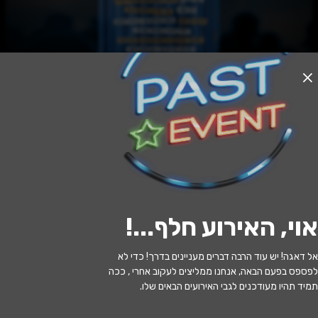
אזל המלאי
החולה ההודי - תיאטרון הקאמרי
19:00 | 18.01
מתי?
אוי, האירוע חלף...
!
תל אביב
•
תיאטרון הקאמרי
איפה?
אל דאגה! יש עוד הרבה דברים מעניינים בדרך! כדי לא
99 ₪ - 59 ₪
כמה עולה?
לפספס בפעם הבאה, אנחנו ממליצים לעקוב אחרי , ככה
תמיד תהיו מעודכנים לגבי האירועים הבאים שלו.