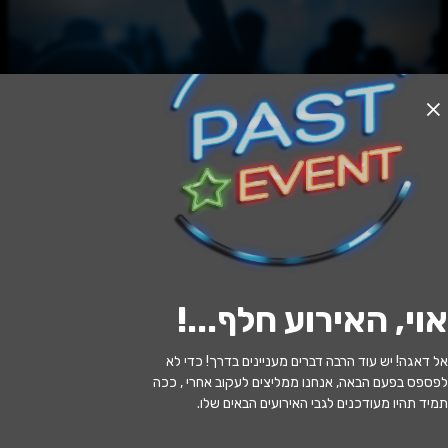
האירוע חלף
הכל אודות איב - בית לסין
20:30 | 07.12
מתי?
אוי, האירוע חלף...
!
נווה ירק
•
היכל התרבות דרום השרון
איפה?
אל דאגה! יש עוד הרבה דברים מעניינים בדרך! כדי לא
170 ₪ - 85 ₪
כמה עולה?
לפספס בפעם הבאה, אנחנו ממליצים לעקוב אחרי , ככה
תמיד תהיו מעודכנים לגבי האירועים הבאים שלו.