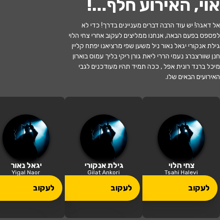
אוי, האירוע חלף...
!
אל דאגה! יש עוד הרבה דברים מעניינים בדרך! כדי לא
לפספס בפעם הבאה, אנחנו ממליצים לעקוב אחרי צחי הלוי
גילת אנקורי יגאל נאור ניל משען שפי מרציאנו יפתח קליין
חנן שוורצברג נעמי הררי ליאת גורן ריקי בליך עמוס בוארון
מיכל ברנד רונית אפל , ככה תמיד תהיו מעודכנים לגבי
האירועים הבאים שלו.
האירוע חלף
הערת שוליים
21:30 | 13.06
מתי?
רחובות
•
בית העם - רחובות
איפה?
צחי הלוי
גילת אנקורי
יגאל נאור
Yigal Naor
Gilat Ankori
Tsahi Halevi
78 ₪
לעקוב
לעקוב
לעקוב
כמה עולה?