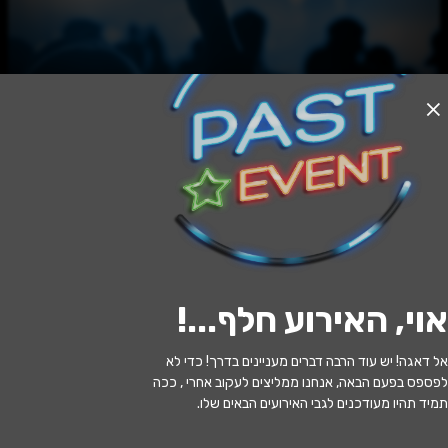
אזל המלאי
לשחרר את נחמה - קומדיה ישראלית
מקורית - תיאטרון חיפה
20:30 | 05.08
מתי?
אוי, האירוע חלף...
!
תל אביב
•
בית החייל תל אביב
איפה?
אל דאגה! יש עוד הרבה דברים מעניינים בדרך! כדי לא
116 ₪ - 106 ₪
כמה עולה?
לפספס בפעם הבאה, אנחנו ממליצים לעקוב אחרי , ככה
תמיד תהיו מעודכנים לגבי האירועים הבאים שלו.