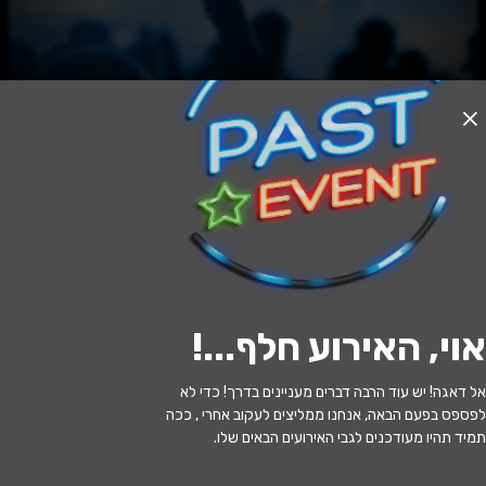
האירוע חלף
מסביב לעולם ב- 4 מיתרים
20:30 | 14.01
מתי?
אוי, האירוע חלף...
!
אריאל
•
היכל התרבות אריאל
איפה?
אל דאגה! יש עוד הרבה דברים מעניינים בדרך! כדי לא
130 ₪ - 75 ₪
כמה עולה?
לפספס בפעם הבאה, אנחנו ממליצים לעקוב אחרי , ככה
תמיד תהיו מעודכנים לגבי האירועים הבאים שלו.