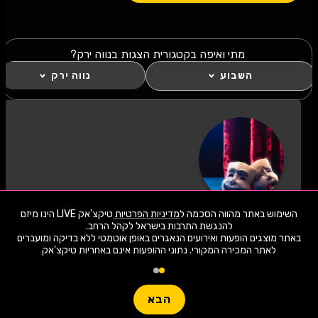
מתי ואיפה בקטגורית הצגות בנווה ירק?
השבוע
נווה ירק
כל מה שחם בהצגות השבוע בנווה ירק!
השימוש באתר מהווה הסכמה ל
מדיניות הפרטיות
טיקצ'אק LIVE הינו מיזם
לחצו "עקוב" כדי לקבל עדכונים ראשונים על השקת
באתר מוצגים הופעות ואירועים הנאגרים באופן אוטמטי ללא בדיקה ומועברים
הופעות, כרטיסים, שוברי הנחה וחשיפה בלעדית
לאתר המכירה המקורי. נתוני ההופעות אינם באחריות טיקצ'אק
למתרחש באזור שלכם. הצטרפו לסצנת התרבות
1,941 ארועי live כרגע
בהצגות השבוע בנווה ירק ותהיו חלק מהמשפחה!
חפשו הופעה
לעקוב
הבא