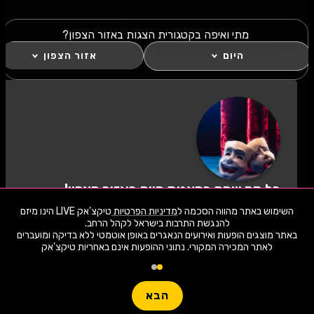
מתי ואיפה בקטגורית הצגות באזור הצפון?
היום
אזור הצפון
כל מה שחם בהצגות היום באזור הצפון!
לחצו "עקוב" כדי לקבל עדכונים ראשונים על השקת
השימוש באתר מהווה הסכמה ל
מדיניות הפרטיות
טיקצ'אק LIVE הינו מיזם
הופעות, כרטיסים, שוברי הנחה וחשיפה בלעדית
למתרחש באזור שלכם. הצטרפו לסצנת התרבות
באתר מוצגים הופעות ואירועים הנאגרים באופן אוטמטי ללא בדיקה ומועברים
בהצגות היום באזור הצפון ותהיו חלק מהמשפחה!
לאתר המכירה המקורי. נתוני ההופעות אינם באחריות טיקצ'אק
1,907 ארועי live כרגע
לעקוב
חפשו הופעה
הבא
שימו -💓- נתוני ההופעות המוצגים עודכנו על ידי בינה מלאכותית מאתר המכירה