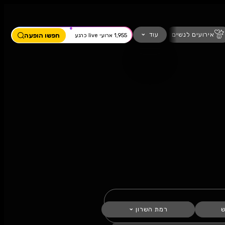
ים
מחזמר
חזנות
כדורגל
עוד
חפשו הופעה
1,955 ארועי live כרגע