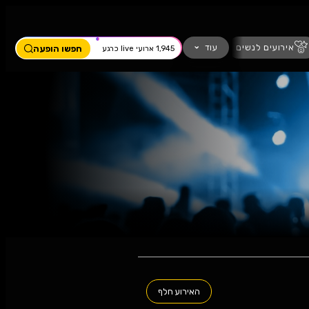
ים
מחזמר
חזנות
כדורגל
עוד
חפשו הופעה
1,945 ארועי live כרגע