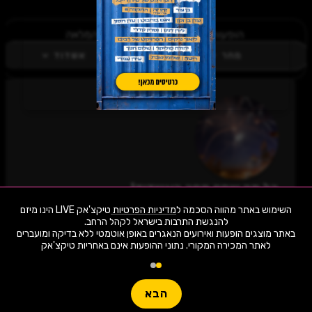
הופעות מחר באשדוד - הרשימה המלאה
מחר
אשדוד
כל מה שחם מחר באשדוד!
לחצו "עקוב" כדי לקבל עדכונים ראשונים על השקת
השימוש באתר מהווה הסכמה ל
מדיניות הפרטיות
טיקצ'אק LIVE הינו מיזם
הופעות, כרטיסים, שוברי הנחה וחשיפה בלעדית
למתרחש בעיר שלכם. הצטרפו לסצנת התרבות
באתר מוצגים הופעות ואירועים הנאגרים באופן אוטמטי ללא בדיקה ומועברים
באשדוד מחר ותהיו חלק מהמשפחה!
לאתר המכירה המקורי. נתוני ההופעות אינם באחריות טיקצ'אק
1,966 ארועי live כרגע
לעקוב
חפשו הופעה
הבא
קצת על אשדוד