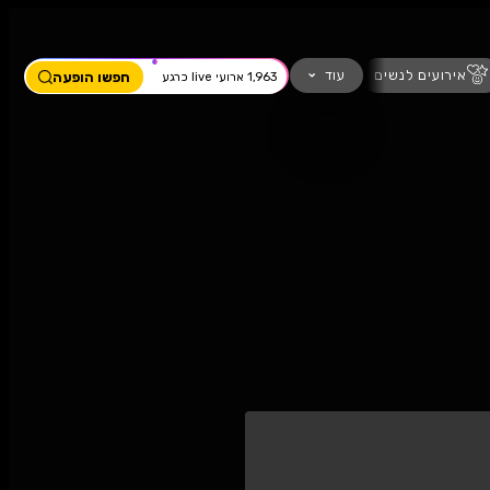
ים
מחזמר
חזנות
כדורגל
עוד
חפשו הופעה
1,963 ארועי live כרגע