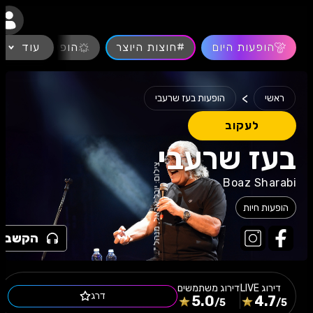
נגישות
הופעות היום
#חוצות היוצר
עוד
הופעות חיות
>
ראשי
הופעות בעז שרעבי
לעקוב
בעז שרעבי
Boaz Sharabi
הופעות חיות
הקשב
ה
0
דירוג
LIVE
דירוג משתמשים
דרג
5.0
4.7
/5
/5