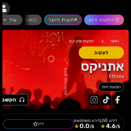
נגישות
הופעות היום
#חוצות היוצר
עוד
הופעות חיות
>
ראשי
הופעות אתניקס
לעקוב
אתניקס
צילום: מנדי הכטמן
Ethnix
הופעות חיות
הקשב
דירוג
LIVE
דירוג משתמשים
דרג
0.0
4.6
/5
/5