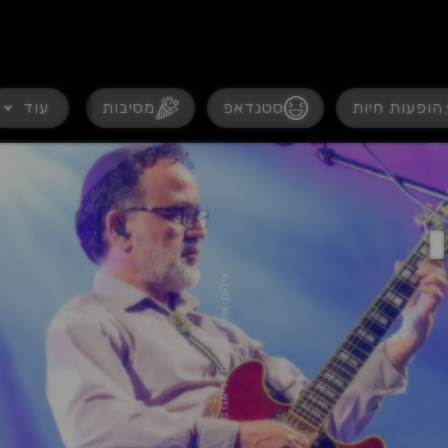
נגישות
הופעות חיות
סטנדאפ
מסיבות
עוד
הצגות
צ
ט
0