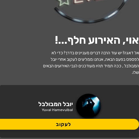
לעקוב
אוי, האירוע חלף...
!
האירוע חלף
אל דאגה! יש עוד הרבה דברים מעניינים בדרך! כדי לא
לפספס בפעם הבאה, אנחנו ממליצים לעקוב אחרי יובל
יובל המבולבל - בהצגה החדשה לב אמיץ
המבולבל , ככה תמיד תהיו מעודכנים לגבי האירועים הבאים
שלו.
17:30 | 29.10
מתי?
רעננה
•
היכל התרבות יד לבנים רעננה
איפה?
יובל המבולבל
Yuval Hamevulbal
99 ₪ - 79 ₪
כמה עולה?
לעקוב