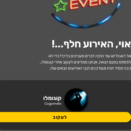
לעקוב
אוי, האירוע חלף...
!
האירוע חלף
אל דאגה! יש עוד הרבה דברים מעניינים בדרך! כדי לא
קוגומלו - שכחו אותי בגונגל
לפספס בפעם הבאה, אנחנו ממליצים לעקוב אחרי קוגומלו ,
ככה תמיד תהיו מעודכנים לגבי האירועים הבאים שלו.
17:30 | 25.05
מתי?
לוד
•
היכל התרבות לוד
איפה?
קוגומלו
Cogomelo
95 ₪ - 49 ₪
כמה עולה?
לעקוב