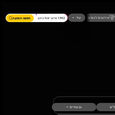
ים
מחזמר
חזנות
כדורגל
עוד
חפשו הופעה
1,942 ארועי live כרגע