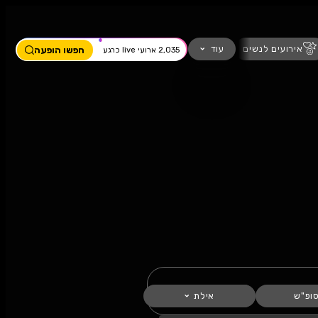
ים
מחזמר
חזנות
כדורגל
עוד
חפשו הופעה
2,035 ארועי live כרגע