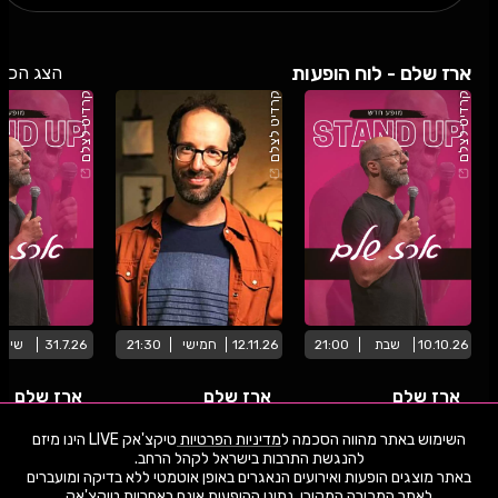
ארז שלם - לוח הופעות
הצג הכל
קרדיט לצלם
קרדיט לצלם
קרדיט לצלם
10.10.26
שבת
21:00
12.11.26
חמישי
21:30
31.7.26
שישי
ארז שלם
ארז שלם
ארז שלם
השימוש באתר מהווה הסכמה ל
מדיניות הפרטיות
טיקצ'אק LIVE הינו מיזם
היכל התרבות יד לבנים רעננה
תיאטרון ירושלים
באתר מוצגים הופעות ואירועים הנאגרים באופן אוטמטי ללא בדיקה ומועברים
שימו -💓- נתוני ההופעות המוצגים עודכנו על ידי בינה מלאכותית מאתר המכירה
לאתר המכירה המקורי. נתוני ההופעות אינם באחריות טיקצ'אק
המקורי. יתכנו טעויות ושינויים.