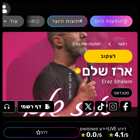
נגישות
הופעות היום
#חוצות היוצר
עוד
הופעות חיות
>
ראשי
הופעות ארז שלם
לעקוב
ארז שלם
צילום: ינאי יחיאל
Erez Shalem
סטנדאפ
דף רשמי
דירוג
LIVE
דירוג משתמשים
דרג
0.0
4.1
/5
/5