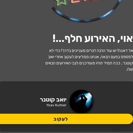
לעקוב
אוי, האירוע חלף...
!
אזל המלאי
אל דאגה! יש עוד הרבה דברים מעניינים בדרך! כדי לא
פול סיימון – גשר על מים סוערים | יואב
לפספס בפעם הבאה, אנחנו ממליצים לעקוב אחרי יואב
קוטנר
קוטנר , ככה תמיד תהיו מעודכנים לגבי האירועים הבאים
שלו.
19:30 | 12.01
מתי?
תל אביב
•
מוזיאון ארץ ישראל תל אביב
איפה?
יואב קוטנר
Yoav Kutner
120 ₪
כמה עולה?
לעקוב