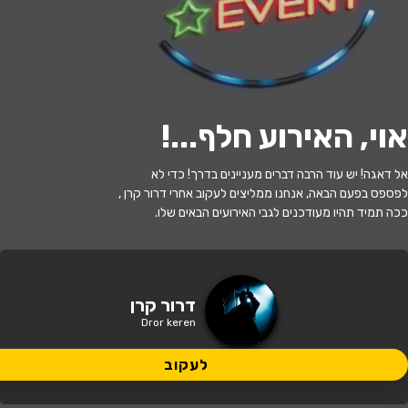
לעקוב
אוי, האירוע חלף...
!
האירוע חלף
אל דאגה! יש עוד הרבה דברים מעניינים בדרך! כדי לא
דרור קרן סטנדאפ, אוזןבר תל אביב
לפספס בפעם הבאה, אנחנו ממליצים לעקוב אחרי דרור קרן ,
ככה תמיד תהיו מעודכנים לגבי האירועים הבאים שלו.
21:30 | 08.11
מתי?
תל אביב
•
אוזן לייב תל אביב
איפה?
דרור קרן
Dror keren
120 ₪ - 99 ₪
כמה עולה?
לעקוב