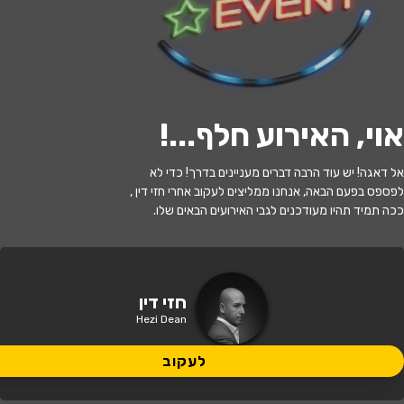
י
ל
ו
ם
:
צ
י
ל
ו
ם
:
מ
ש
ה
נ
ח
ו
מ
ו
ב
י
ץ
,
ו
י
ק
י
פ
ד
י
ה
,
מ
ו
פ
ץ
ב
ר
י
ש
י
ו
ן
C
C
B
Y
-
S
A
4
.
לעקוב
אוי, האירוע חלף...
!
האירוע חלף
אל דאגה! יש עוד הרבה דברים מעניינים בדרך! כדי לא
חזי דין במופע 360 מעלות
לפספס בפעם הבאה, אנחנו ממליצים לעקוב אחרי חזי דין ,
ככה תמיד תהיו מעודכנים לגבי האירועים הבאים שלו.
21:00 | 21.12
מתי?
תל אביב
•
רדינג 3
איפה?
חזי דין
Hezi Dean
129 ₪
כמה עולה?
לעקוב