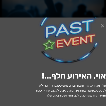
האירוע חלף
ניגון הלב
20:30 | 17.09
מתי?
אוי, האירוע חלף...
!
אשדוד
•
המשכן לאמנויות הבמה אשדוד
איפה?
אל דאגה! יש עוד הרבה דברים מעניינים בדרך! כדי לא
149 ₪ - 70 ₪
כמה עולה?
לפספס בפעם הבאה, אנחנו ממליצים לעקוב אחרי , ככה
תמיד תהיו מעודכנים לגבי האירועים הבאים שלו.