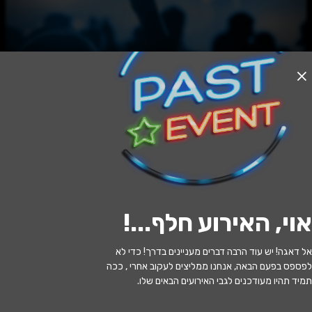
האירוע חלף
ביג בנד הרצליה
20:30 | 13.06
מתי?
אוי, האירוע חלף...
!
תל אביב
•
שבלול ג'אז
איפה?
אל דאגה! יש עוד הרבה דברים מעניינים בדרך! כדי לא
126 ₪ - 105 ₪
כמה עולה?
לפספס בפעם הבאה, אנחנו ממליצים לעקוב אחרי , ככה
תמיד תהיו מעודכנים לגבי האירועים הבאים שלו.