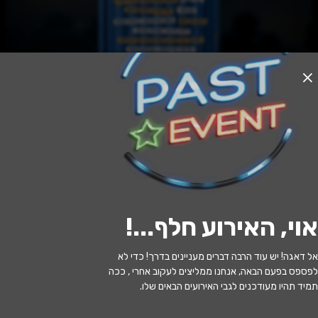
האירוע חלף
בן אלקיים
20:00 | 16.06
מתי?
אוי, האירוע חלף...
!
תל אביב
•
לבונטין 7 - תל אביב יפו
איפה?
אל דאגה! יש עוד הרבה דברים מעניינים בדרך! כדי לא
73 ₪ - 63 ₪
כמה עולה?
לפספס בפעם הבאה, אנחנו ממליצים לעקוב אחרי , ככה
תמיד תהיו מעודכנים לגבי האירועים הבאים שלו.