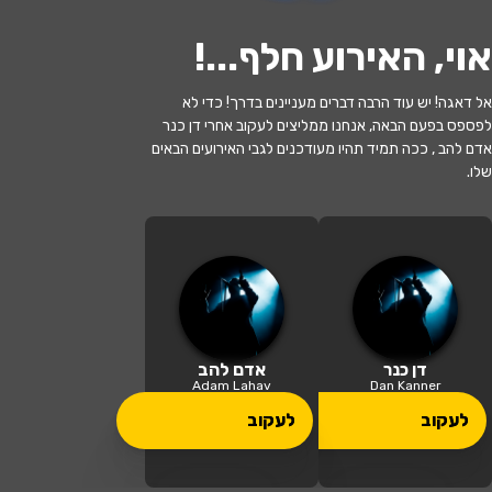
אוי, האירוע חלף...
!
לעקוב
אל דאגה! יש עוד הרבה דברים מעניינים בדרך! כדי לא
לפספס בפעם הבאה, אנחנו ממליצים לעקוב אחרי דן כנר
האירוע חלף
אדם להב , ככה תמיד תהיו מעודכנים לגבי האירועים הבאים
שלו.
היהלומים שבכתר - אבירי הפופ הבריטים
בהנחיית דן כנר
20:30 | 15.05
מתי?
גן שמואל
•
היכל התרבות מנשה גן
דן כנר
אדם להב
איפה?
שמואל
Adam Lahav
Dan Kanner
לעקוב
לעקוב
119 ₪ - 89 ₪
כמה עולה?