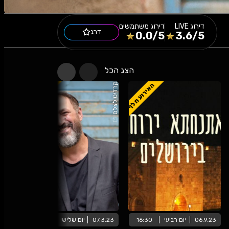
דירוג
LIVE
דירוג משתמשים
דרג
0.0
/5
3.6
/5
הצג הכל
האירוע חלף
האירוע חלף
קרדיט לצלם
06.9.23
יום
רביעי
16:30
07.3.23
יום
שלישי
16:30
7.22