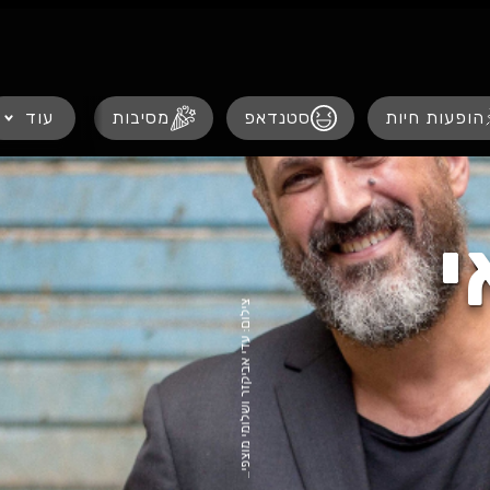
נגישות
הופעות חיות
סטנדאפ
מסיבות
עוד
הצגו
י
צ
,
0