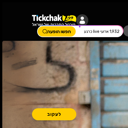
ת
הצגות ילדים
הרצאות
אירועים לנש
חפשו הופעה
1,932 ארועי live כרגע
לעקוב